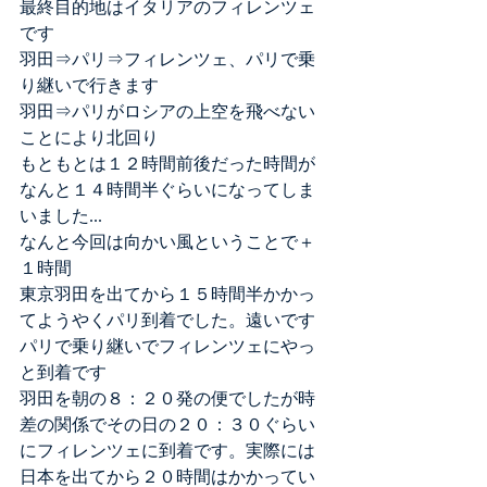
最終目的地はイタリアのフィレンツェ
です
羽田⇒パリ⇒フィレンツェ、パリで乗
り継いで行きます
羽田⇒パリがロシアの上空を飛べない
ことにより北回り
もともとは１２時間前後だった時間が
なんと１４時間半ぐらいになってしま
いました...
なんと今回は向かい風ということで＋
１時間
東京羽田を出てから１５時間半かかっ
てようやくパリ到着でした。遠いです
パリで乗り継いでフィレンツェにやっ
と到着です
羽田を朝の８：２０発の便でしたが時
差の関係でその日の２０：３０ぐらい
にフィレンツェに到着です。実際には
日本を出てから２０時間はかかってい