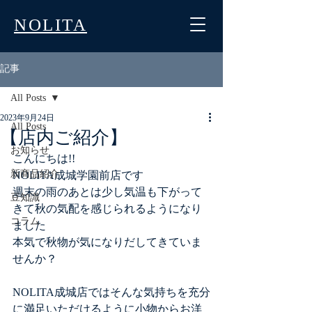
NOLITA
記事
All Posts
2023年9月24日
All Posts
【店内ご紹介】
お知らせ
こんにちは!!
新商品紹介
NOLITA成城学園前店です
週末の雨のあとは少し気温も下がって
豆知識
きて秋の気配を感じられるようになり
コラム
ました
本気で秋物が気になりだしてきていま
せんか？
NOLITA成城店ではそんな気持ちを充分
に満足いただけるように小物からお洋