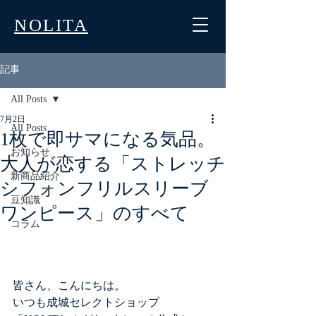
NOLITA
記事
All Posts
7月2日
All Posts
1枚で即サマになる気品。
お知らせ
大人が恋する「ストレッチ
新商品紹介
シフォンフリルスリーブ
豆知識
ワンピース」のすべて
コラム
皆さん、こんにちは。
いつも成城セレクトショップ