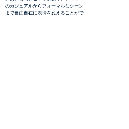
のカジュアルからフォーマルなシーン
まで自由自在に表情を変えることがで
きます。お写真のコーディネートで
は、洗練された「チャコール」のワン
ピースをベースに、大人の気品とエッ
ジを効かせた都会的なスタイリングに
仕上げました。
お顔周りのアクセント： 大ぶりのクラ
シックなサングラスで全体の印象をキ
ープしつつ、首元にはパールのロング
ネックレスをさらりとプラス。パール
を1本添えるだけで、シフォン特有の上
品な艶感がさらに引き立ち、ラグジュ
アリーなムードへと昇華されます。足
元の抜け感： 足元には、程よくエッジ
の効いたスタッズやフリンジをあしら
った、きれいめの黒レザーサンダルを
セレクト。リラクシーなワンピースの