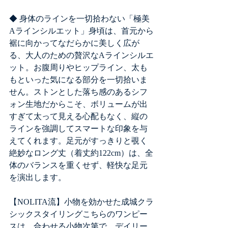
◆ 身体のラインを一切拾わない「極美
Aラインシルエット」身頃は、首元から
裾に向かってなだらかに美しく広が
る、大人のための贅沢なAラインシルエ
ット。お腹周りやヒップライン、太も
もといった気になる部分を一切拾いま
せん。ストンとした落ち感のあるシフ
ォン生地だからこそ、ボリュームが出
すぎて太って見える心配もなく、縦の
ラインを強調してスマートな印象を与
えてくれます。足元がすっきりと覗く
絶妙なロング丈（着丈約122cm）は、全
体のバランスを重くせず、軽快な足元
を演出します。
【NOLITA流】小物を効かせた成城クラ
シックスタイリングこちらのワンピー
スは、合わせる小物次第で、デイリー